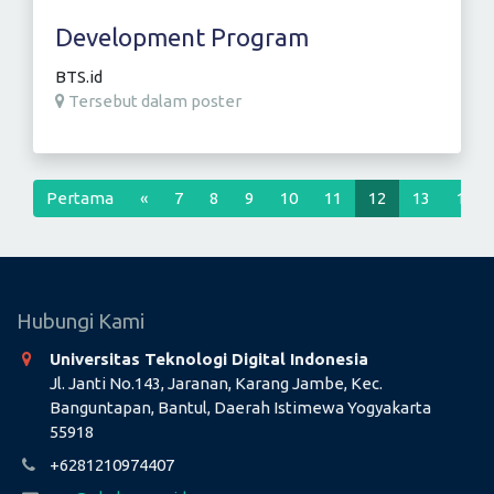
Development Program
BTS.id
Tersebut dalam poster
Previous
Pertama
«
7
8
9
10
11
12
13
14
Hubungi Kami
Universitas Teknologi Digital Indonesia
Jl. Janti No.143, Jaranan, Karang Jambe, Kec.
Banguntapan, Bantul, Daerah Istimewa Yogyakarta
55918
+6281210974407