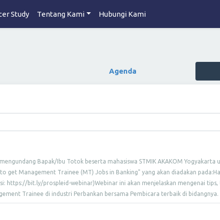
cer Study
Tentang Kami
Hubungi Kami
Agenda
 mengundang Bapak/Ibu Totok beserta mahasiswa STMIK AKAKOM Yogyakarta un
 to get Management Trainee (MT) Jobs in Banking" yang akan diadakan pada:Har
: https://bit.ly/prospleid-webinar)Webinar ini akan menjelaskan mengenai tips, 
gement Trainee di industri Perbankan bersama Pembicara terbaik di bidangnya. P