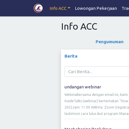
Info ACC
Lowongan Pekerjaan
Tra
Info ACC
Pengumuman
Berita
undangan webinar
WebinaBersama dengan email ini, kami
InsideTalks (webinar) bertemakan "How
2022Jam: 11.00 WIBVia: Zoom (registrasi
testimoni cara lulus ikut program Mana