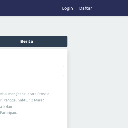
Login
Daftar
Berita
tuk menghadiri acara Prosple
i, tanggal: Sabtu, 12 Maret
trik dan
artisipan...