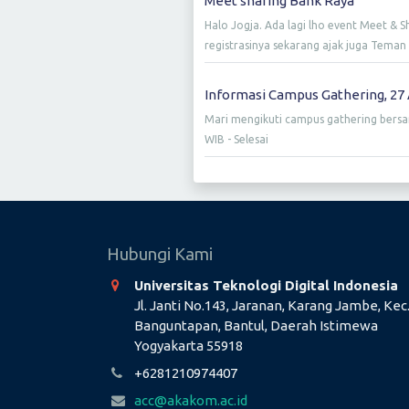
Meet sharing Bank Raya
Halo Jogja. Ada lagi lho event Meet & 
registrasinya sekarang ajak juga Teman T
Informasi Campus Gathering, 27 
Mari mengikuti campus gathering bersam
WIB - Selesai
Hubungi Kami
Universitas Teknologi Digital Indonesia
Jl. Janti No.143, Jaranan, Karang Jambe, Kec
Banguntapan, Bantul, Daerah Istimewa
Yogyakarta 55918
+6281210974407
acc@akakom.ac.id