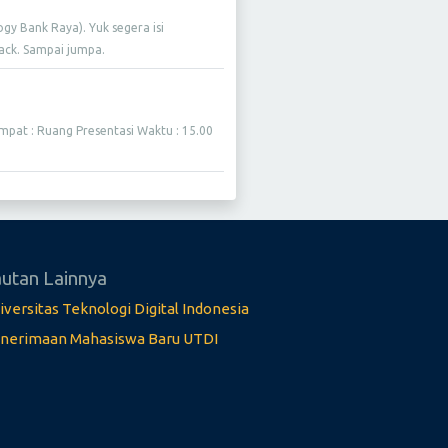
gy Bank Raya). Yuk segera isi
nack. Sampai jumpa.
mpat : Ruang Presentasi Waktu : 15.00
utan Lainnya
iversitas Teknologi Digital Indonesia
nerimaan Mahasiswa Baru UTDI