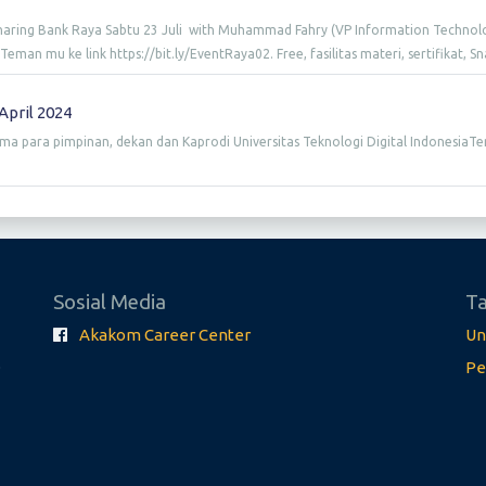
Sharing Bank Raya Sabtu 23 Juli with Muhammad Fahry (VP Information Technolo
eman mu ke link https://bit.ly/EventRaya02. Free, fasilitas materi, sertifikat, S
April 2024
a para pimpinan, dekan dan Kaprodi Universitas Teknologi Digital IndonesiaTe
Sosial Media
Ta
Akakom Career Center
Un
.
Pe