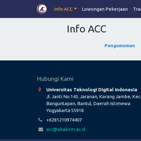
Info ACC
Lowongan Pekerjaan
Tra
Info ACC
Pengumuman
Hubungi Kami
Universitas Teknologi Digital Indonesia
Jl. Janti No.143, Jaranan, Karang Jambe, Kec
Banguntapan, Bantul, Daerah Istimewa
Yogyakarta 55918
+6281210974407
acc@akakom.ac.id