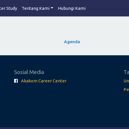
cer Study
Tentang Kami
Hubungi Kami
Agenda
Sosial Media
Ta
Akakom Career Center
Un
.
Pe